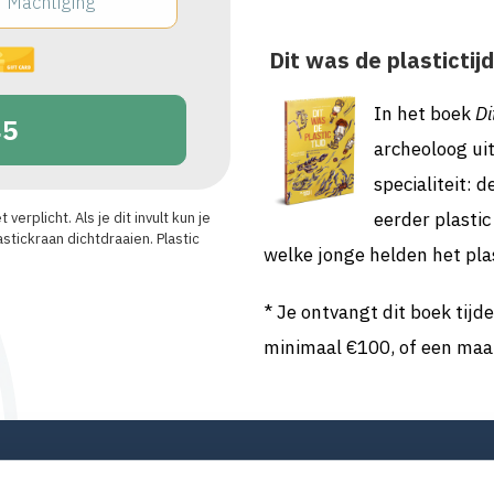
Machtiging
Dit was de plastictijd
In het boek
Di
5
archeoloog uit
specialiteit: d
eerder plasti
erplicht. Als je dit invult kun je
tickraan dichtdraaien. Plastic
welke jonge helden het pl
* Je ontvangt dit boek tijd
minimaal €100, of een maan